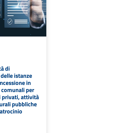
à di
delle istanze
oncessione in
li comunali per
 privati, attività
turali pubbliche
patrocinio