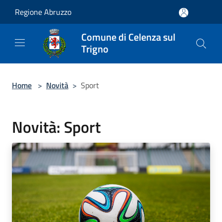
Salta al contenuto principale
Regione Abruzzo
Comune di Celenza sul
Trigno
Home
>
Novità
>
Sport
Novità: Sport