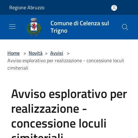
Salta al contenuto principale
Regione Abruzzo
Comune di Celenza sul
Trigno
Home
>
Novità
>
Avvisi
>
Avviso esplorativo per realizzazione - concessione loculi
cimiteriali
Avviso esplorativo per
realizzazione -
concessione loculi
cimiteriali