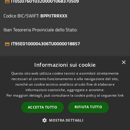
IT05J0760103200001068370509
Codice BIC/SWIFT:
BPPIITRRXXX
Iban Tesoreria Provinciale dello Stato:
IT95E0100004306TU0000018857
CASELLA PEC
×
Informazioni sui cookie
comune@pec.celenzasultrigno.com
(abilitata anche
Questo sito web utilizza cookie tecnici e assimilati strettamente
alla ricezione di messaggi da caselle di posta ordinaria)
necessari al corretto funzionamento e alla navigazione del sito,
nonché un cookie tecnico analitico al solo fine di elaborare
informazioni statistiche, aggregate e anonime.
Centralino Unico:
+39 0873 958131
Per maggiori dettagli, può consultare la cookie policy al seguente
link
RIFIUTA TUTTO
ACCETTA TUTTO
Prenotazione appuntamento
MOSTRA DETTAGLI
Segnalazione disservizio