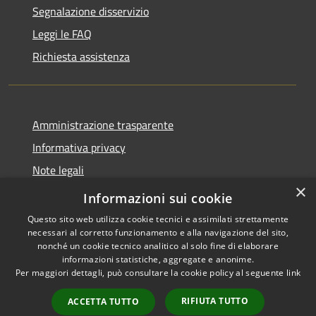
Segnalazione disservizio
Leggi le FAQ
Richiesta assistenza
Amministrazione trasparente
Informativa privacy
Note legali
×
Dichiarazione di accessibilità
Informazioni sui cookie
Questo sito web utilizza cookie tecnici e assimilati strettamente
necessari al corretto funzionamento e alla navigazione del sito,
nonché un cookie tecnico analitico al solo fine di elaborare
informazioni statistiche, aggregate e anonime.
RSS
Copyright © 2026 • Comune di
Per maggiori dettagli, può consultare la cookie policy al seguente
link
Accessibilità
Celenza sul Trigno • Powered
Privacy
Municipium
Accesso
by
•
RIFIUTA TUTTO
ACCETTA TUTTO
Cookie
redazione