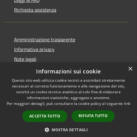
Leggi le FAQ
Richiesta assistenza
Amministrazione trasparente
Informativa privacy
Note legali
×
Dichiarazione di accessibilità
Informazioni sui cookie
Questo sito web utilizza cookie tecnici e assimilati strettamente
necessari al corretto funzionamento e alla navigazione del sito,
nonché un cookie tecnico analitico al solo fine di elaborare
informazioni statistiche, aggregate e anonime.
RSS
Copyright © 2026 • Comune di
Per maggiori dettagli, può consultare la cookie policy al seguente
link
Accessibilità
Celenza sul Trigno • Powered
Privacy
Municipium
Accesso
by
•
RIFIUTA TUTTO
ACCETTA TUTTO
Cookie
redazione
Mappa del sito
MOSTRA DETTAGLI