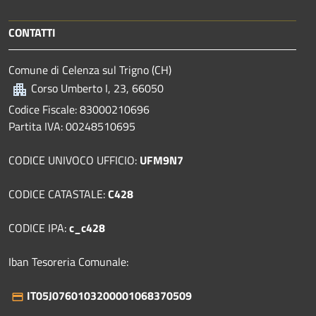
CONTATTI
Comune di Celenza sul Trigno (CH)
Corso Umberto I, 23, 66050
Codice Fiscale: 83000210696
Partita IVA: 00248510695
CODICE UNIVOCO UFFICIO:
UFM9N7
CODICE CATASTALE:
C428
CODICE IPA:
c_c428
Iban Tesoreria Comunale:
IT05J0760103200001068370509