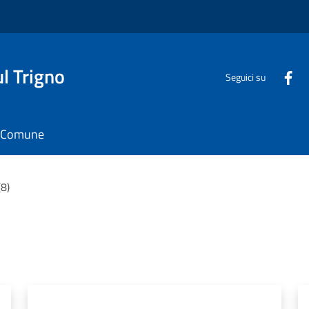
l Trigno
Seguici su
il Comune
(8)