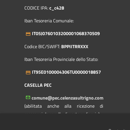
CODICE IPA:
c_c428
Iban Tesoreria Comunale:
IT05J0760103200001068370509
Codice BIC/SWIFT:
BPPIITRRXXX
Iban Tesoreria Provinciale dello Stato:
IT95E0100004306TU0000018857
CASELLA PEC
comune@pec.celenzasultrigno.com
(abilitata anche alla ricezione di
messaggi da caselle di posta ordinaria)
Centralino Unico:
+39 0873 958131