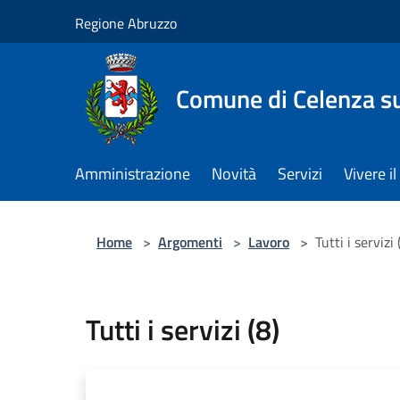
Salta al contenuto principale
Regione Abruzzo
Comune di Celenza su
Amministrazione
Novità
Servizi
Vivere 
Home
>
Argomenti
>
Lavoro
>
Tutti i servizi 
Tutti i servizi (8)