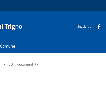
l Trigno
Seguici su
il Comune
>
Tutti i documenti (7)