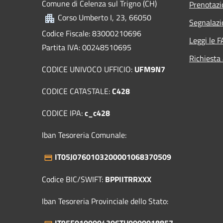
Comune di Celenza sul Trigno (CH)
Prenotaz
Corso Umberto I, 23, 66050
Segnalazi
Codice Fiscale: 83000210696
Leggi le 
Partita IVA: 00248510695
Richiesta
CODICE UNIVOCO UFFICIO:
UFM9N7
CODICE CATASTALE:
C428
CODICE IPA:
c_c428
Iban Tesoreria Comunale:
IT05J0760103200001068370509
Codice BIC/SWIFT:
BPPIITRRXXX
Iban Tesoreria Provinciale dello Stato:
IT95E0100004306TU0000018857