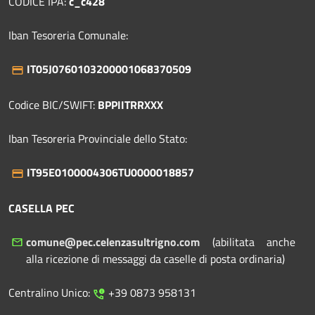
CODICE IPA:
c_c428
Iban Tesoreria Comunale:
IT05J0760103200001068370509
Codice BIC/SWIFT:
BPPIITRRXXX
Iban Tesoreria Provinciale dello Stato:
IT95E0100004306TU0000018857
CASELLA PEC
comune@pec.celenzasultrigno.com
(abilitata anche
alla ricezione di messaggi da caselle di posta ordinaria)
Centralino Unico:
+39 0873 958131