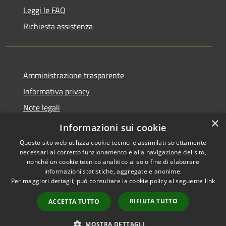
Leggi le FAQ
Richiesta assistenza
Amministrazione trasparente
Informativa privacy
Note legali
×
Dichiarazione di accessibilità
Informazioni sui cookie
Questo sito web utilizza cookie tecnici e assimilati strettamente
necessari al corretto funzionamento e alla navigazione del sito,
nonché un cookie tecnico analitico al solo fine di elaborare
informazioni statistiche, aggregate e anonime.
RSS
Copyright © 2026 • Comune di
Per maggiori dettagli, può consultare la cookie policy al seguente
link
Accessibilità
Celenza sul Trigno • Powered
Privacy
Municipium
Accesso
by
•
RIFIUTA TUTTO
ACCETTA TUTTO
Cookie
redazione
Mappa del sito
MOSTRA DETTAGLI