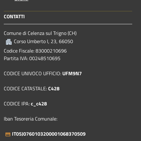
CONTATTI
Comune di Celenza sul Trigno (CH)
Corso Umberto I, 23, 66050
Codice Fiscale: 83000210696
Partita IVA: 00248510695
CODICE UNIVOCO UFFICIO:
UFM9N7
CODICE CATASTALE:
C428
CODICE IPA:
c_c428
Iban Tesoreria Comunale:
IT05J0760103200001068370509