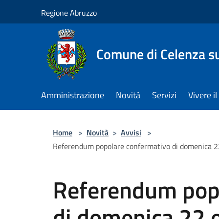
Salta al contenuto principale
Regione Abruzzo
Comune di Celenza su
Amministrazione
Novità
Servizi
Vivere 
Home
>
Novità
>
Avvisi
>
Referendum popolare confermativo di domenica 22 e 
Referendum pop
di domenica 22 