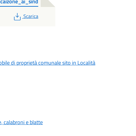
aizone_ai_sind
PDF
Scarica
bile di proprietà comunale sito in Località
 calabroni e blatte