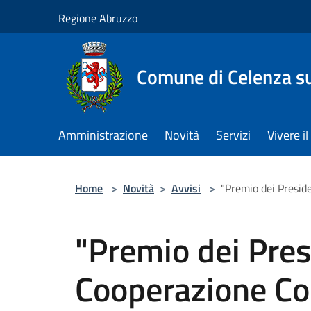
Salta al contenuto principale
Regione Abruzzo
Comune di Celenza su
Amministrazione
Novità
Servizi
Vivere 
Home
>
Novità
>
Avvisi
>
"Premio dei Presid
"Premio dei Pres
Cooperazione Com