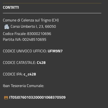
CONTATTI
Comune di Celenza sul Trigno (CH)
Corso Umberto I, 23, 66050
Codice Fiscale: 83000210696
Partita IVA: 00248510695
CODICE UNIVOCO UFFICIO:
UFM9N7
CODICE CATASTALE:
C428
CODICE IPA:
c_c428
Iban Tesoreria Comunale:
IT05J0760103200001068370509