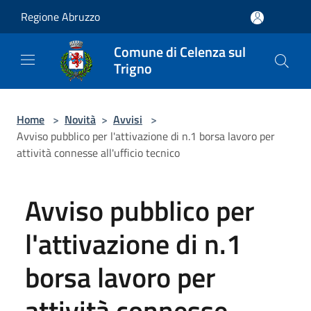
Salta al contenuto principale
Regione Abruzzo
Comune di Celenza sul
Trigno
Home
>
Novità
>
Avvisi
>
Avviso pubblico per l'attivazione di n.1 borsa lavoro per
attività connesse all'ufficio tecnico
Avviso pubblico per
l'attivazione di n.1
borsa lavoro per
attività connesse