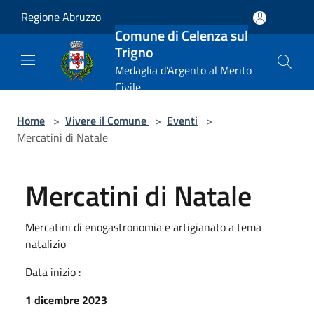
Salta al contenuto principale
Regione Abruzzo
Comune di Celenza sul
Trigno
Medaglia d'Argento al Merito
Civile
Home
>
Vivere il Comune
>
Eventi
>
Mercatini di Natale
Mercatini di Natale
Mercatini di enogastronomia e artigianato a tema
natalizio
Data inizio :
1 dicembre 2023