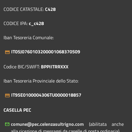
CODICE CATASTALE:
C428
CODICE IPA:
c_c428
Iban Tesoreria Comunale:
IT05J0760103200001068370509
Codice BIC/SWIFT:
BPPIITRRXXX
Iban Tesoreria Provinciale dello Stato:
IT95E0100004306TU0000018857
CASELLA PEC
comune@pec.celenzasultrigno.com
(abilitata anche
alla ricezione di messaggi da caselle di posta ordinaria)